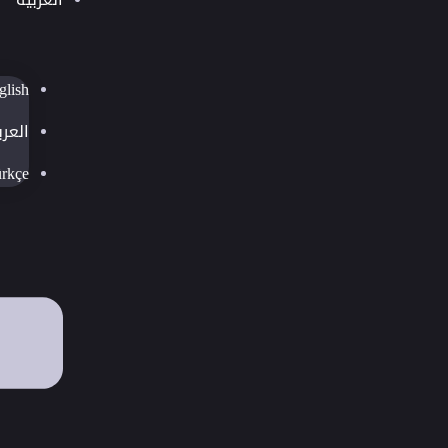
glish
العرب
rkçe