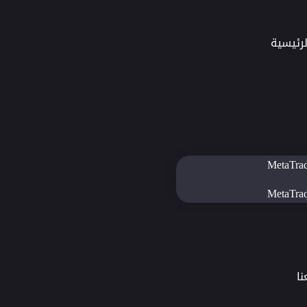
رئيسية
MetaTra
MetaTra
ا