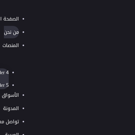
الصفحة ال
من نحن
المنصات
der 4
der 5
الأسواق
المدونة
تواصل معن
العربية