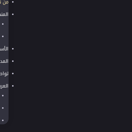
من ن
المن
الأس
المد
تواص
العرب