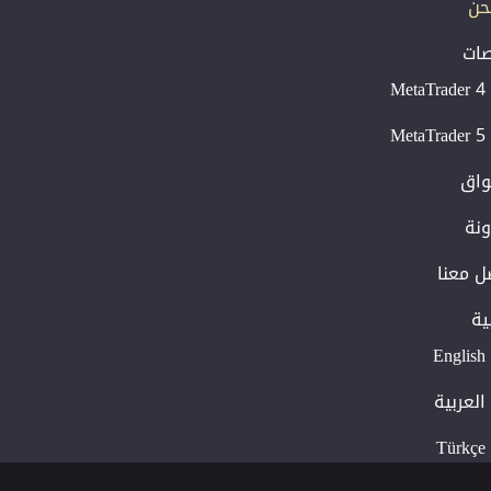
حن
صات
MetaTrader 4
MetaTrader 5
واق
ونة
ل معنا
ية
English
العربية
Türkçe