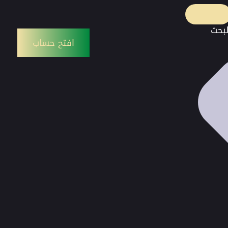
لبحث
افتح حساب