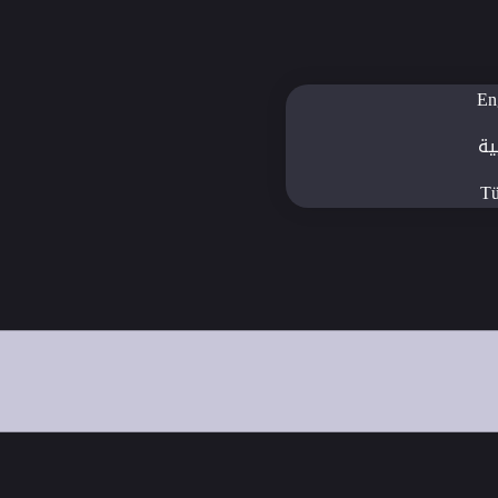
En
ية
Tü