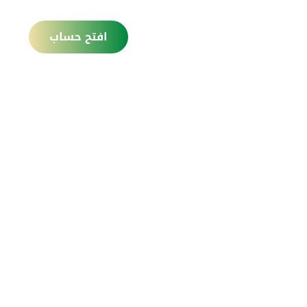
دونة
افتح حساب
البحث