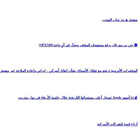
مضيق هرمز وباب المندب
🔴 جي بي مورغان يرفع مستهدف المؤشر ويحذّر في آنٍ واحد(SPX500)
المؤشرات الأوروبية ترتفع مع تفاؤل الأسواق بشأن اتفاق أميركي – إيراني وإعادة الملاحة عبر مضيق
🍏📈 أسهم Apple تسجل أعلى مستوياتها التاريخية خلال جلسة الأربعاء في وول ستريت
أرباح قوية للشركات الأميركية