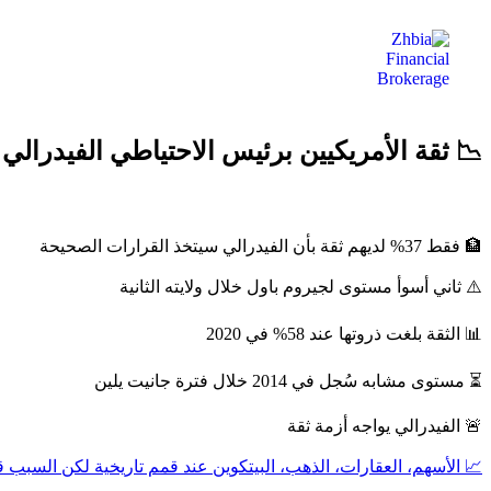
الصفح
📉 ثقة الأمريكيين برئيس الاحتياطي الفيدرالي
🏦 فقط 37% لديهم ثقة بأن الفيدرالي سيتخذ القرارات الصحيحة
⚠️ ثاني أسوأ مستوى لجيروم باول خلال ولايته الثانية
📊 الثقة بلغت ذروتها عند 58% في 2020
⏳ مستوى مشابه سُجل في 2014 خلال فترة جانيت يلين
🚨 الفيدرالي يواجه أزمة ثقة
📈 الأسهم، العقارات، الذهب، البيتكوين عند قمم تاريخية لكن السبب ق