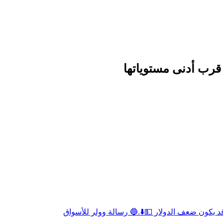
ة الرئيسية
من نحن
المنصات
الأسواق
الم
تواصل معنا
العربية
 قرب أدنى مستوياتها
د يكون ضعف الدولار 💵⬇️.
🔵 رسالة وولر للأسواق